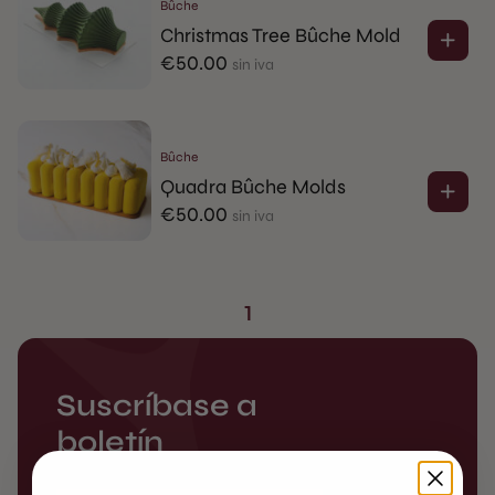
Bûche
Christmas Tree Bûche Mold
€
50.00
sin iva
Bûche
Quadra Bûche Molds
€
50.00
sin iva
1
Suscríbase a
boletín