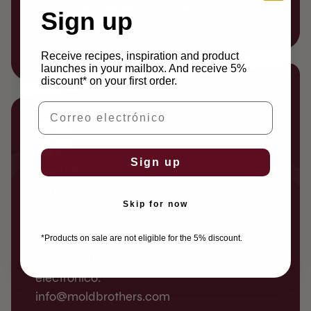
¡Inscríbete!
Sign up
Consigue 5% de descuento en tu primer pedido.
Receive recipes, inspiration and product
launches in your mailbox. And receive 5%
discount* on your first order.
Correo electrónico
Sign up
CONTACTO
Lunes - Viernes 8:30 - 17:00
Skip for now
CEST
Llámenos: +31 85 105 1500
*Products on sale are not eligible for the 5% discount.
Envíenos un correo
electrónico:
info@moldbrothers.com