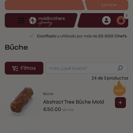
|
€
ES
0
Confiado
y utilizado por más de
20.000 Chefs
Bûche
Filtros
24 de 3 productos
Bûche
Abstract Tree Bûche Mold
€
50.00
sin iva