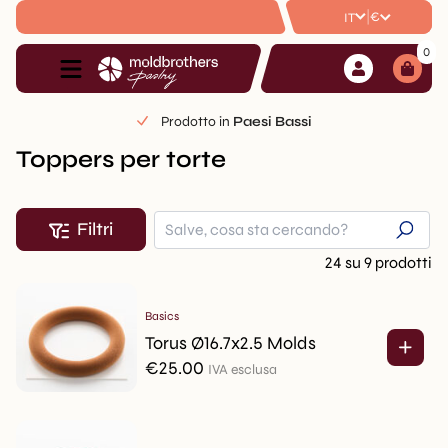
|
€
IT
0
Prodotto in
Paesi Bassi
Toppers per torte
Filtri
24 su 9 prodotti
Basics
Torus Ø16.7x2.5 Molds
€
25.00
IVA esclusa