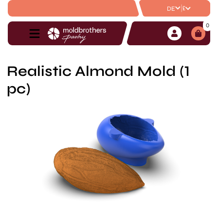
|
£
DE
0
Realistic Almond Mold (1
pc)