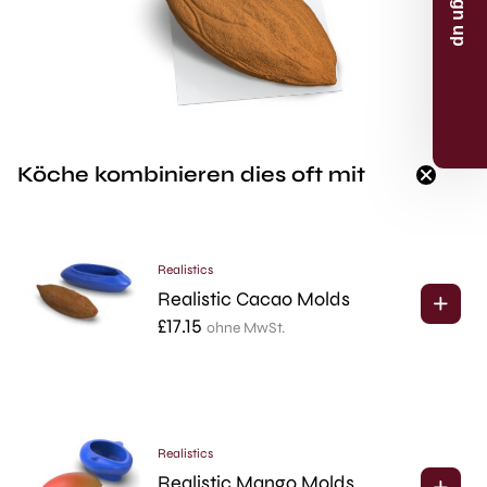
Email
Sign up
Skip for now
Köche kombinieren dies oft mit
*Products on sale are not eligible for the 5% discount.
Realistics
Realistic Cacao Molds
£
17.15
ohne MwSt.
Realistics
Realistic Mango Molds