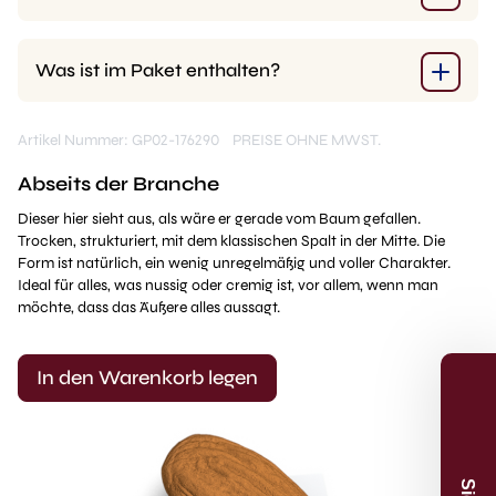
Was ist im Paket enthalten?
Artikel Nummer: GP02-176290
PREISE OHNE MWST.
Abseits der Branche
Dieser hier sieht aus, als wäre er gerade vom Baum gefallen.
Trocken, strukturiert, mit dem klassischen Spalt in der Mitte. Die
Form ist natürlich, ein wenig unregelmäßig und voller Charakter.
Ideal für alles, was nussig oder cremig ist, vor allem, wenn man
möchte, dass das Äußere alles aussagt.
Sign up
In den Warenkorb legen
Receive recipes, inspiration and product
launches in your mailbox. And receive 5%
discount* on your first order.