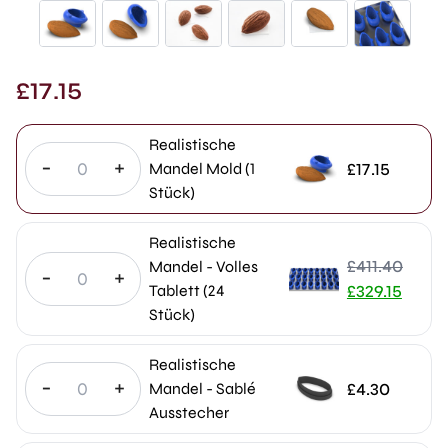
£
17.15
Realistische
-
+
£
17.15
Mandel Mold (1
Stück)
Realistische
£
411.40
Mandel - Volles
-
+
Der
Tablett (24
£
329.15
Stück)
ursprünglich
Der
Preis
aktuelle
Realistische
betrug:
Preis
-
+
£
4.30
Mandel - Sablé
411,40
beträgt:
Ausstecher
£
329,15
£.