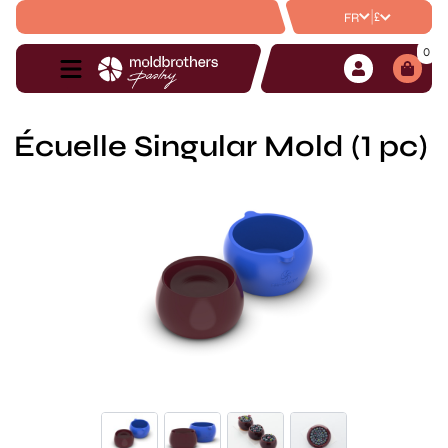
|
£
FR
0
Écuelle Singular Mold (1 pc)