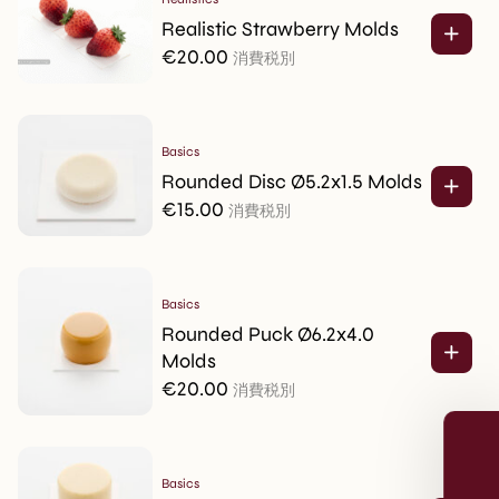
Realistic Strawberry Molds
€
20.00
消費税別
Basics
Rounded Disc Ø5.2x1.5 Molds
€
15.00
消費税別
Basics
Rounded Puck Ø6.2x4.0
Molds
€
20.00
Sign up
消費税別
Receive recipes, inspiration and product
launches in your mailbox. And receive 5%
Basics