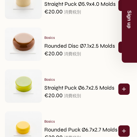
discount* on your first order.
Straight Puck Ø5.9x4.0 Molds
€
20.00
Eメール
消費税別
Sign up
Basics
Rounded Disc Ø7.1x2.5 Molds
€
20.00
消費税別
Skip for now
*Products on sale are not eligible for the 5% discount.
Basics
Straight Puck Ø6.7x2.5 Molds
€
20.00
消費税別
Basics
Rounded Puck Ø6.7x2.7 Molds