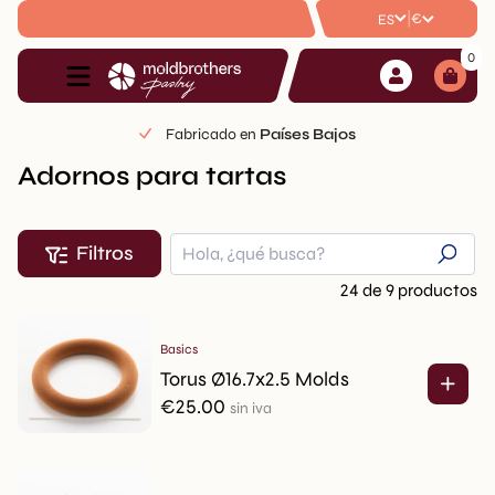
|
€
ES
0
Fabricado en
Países Bajos
Adornos para tartas
Filtros
24 de 9 productos
Basics
Torus Ø16.7x2.5 Molds
€
25.00
sin iva