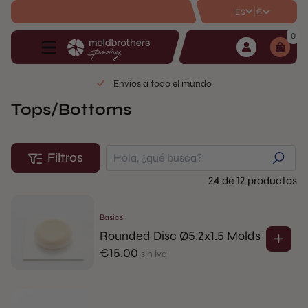
|
€
ES
0
Envíos a todo el mundo
Tops/Bottoms
Filtros
24 de 12 productos
Basics
Rounded Disc Ø5.2x1.5 Molds
€
15.00
sin iva