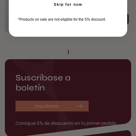
Skip for now
Tops/Bottoms
Donut Topper Molds
*Products on sale are not eligible for the 5% discount.
€
50.00
sin iva
1
Suscríbase a
boletín
¡Inscríbete!
Consigue 5% de descuento en tu primer pedido.