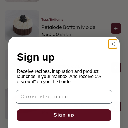
Tops/Bottoms
Petalode Bottom Molds
€
50.00
sin iva
Sign up
Tops/Bottoms
Bold Pastille Molds
Receive recipes, inspiration and product
€
50.00
sin iva
launches in your mailbox. And receive 5%
discount* on your first order.
Correo electrónico
Tops/Bottoms
Rounded Pastille Molds
€
50.00
sin iva
Sign up