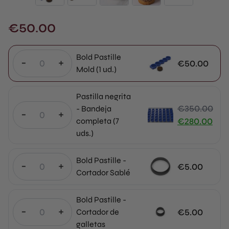
€
50.00
Bold Pastille
-
+
€
50.00
Mold (1 ud.)
Pastilla negrita
€
350.00
- Bandeja
-
+
El
completa (7
€
280.00
uds.)
precio
El
original
precio
era:
actual
Bold Pastille -
-
+
€
5.00
€350.00.
es:
Cortador Sablé
€280.00.
Bold Pastille -
-
+
€
5.00
Cortador de
galletas