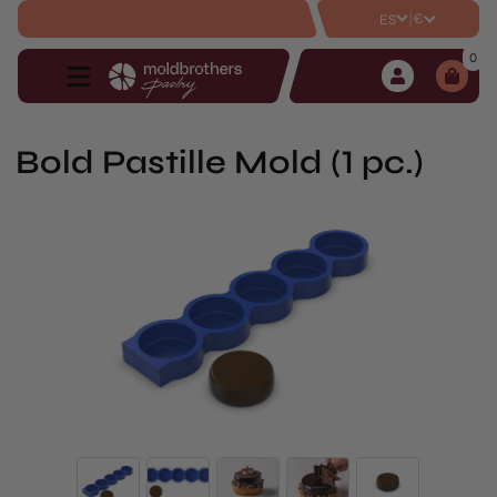
|
€
ES
0
Bold Pastille Mold (1 pc.)