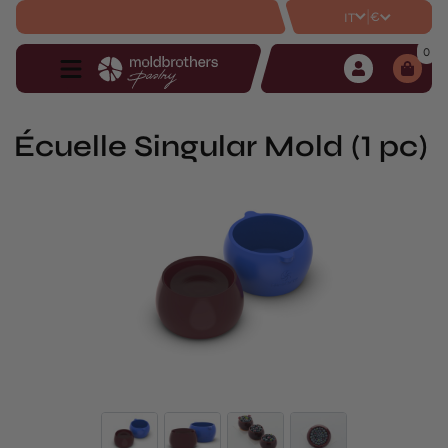
|
€
IT
0
Écuelle Singular Mold (1 pc)