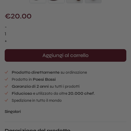
€
20.00
-
Ecuelle
Singular
+
Mold
(1
Aggiungi al carrello
pz)
quantità
Prodotto direttamente
su ordinazione
Prodotto in
Paesi Bassi
Garanzia di 2 anni
su tutti i prodotti
Fiducioso
e utilizzato da oltre
20.000 chef
.
Spedizione in tutto il mondo
Singolari
Descrizione del prodotto