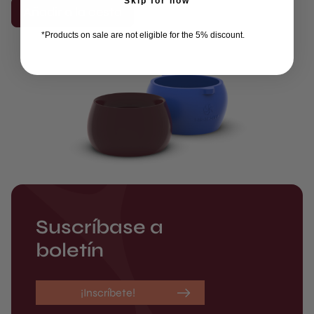
Skip for now
Añadir a la cesta
*Products on sale are not eligible for the 5% discount.
Suscríbase a
boletín
¡Inscríbete!