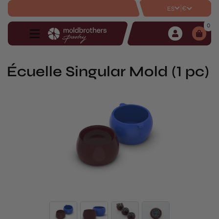
|
€
ES
0
Écuelle Singular Mold (1 pc)