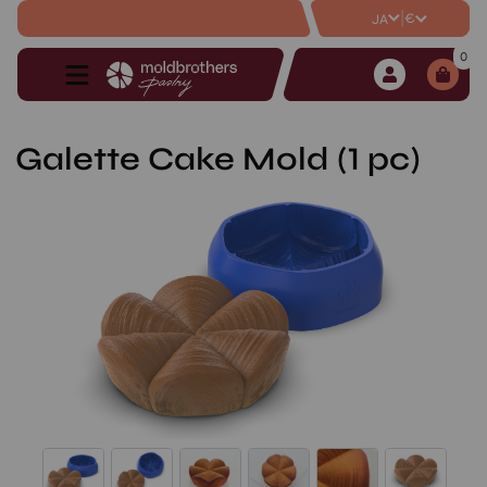
|
€
JA
0
Galette Cake Mold (1 pc)