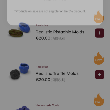
*Products on sale are not eligible for the 5% discount.
Realistics
Realistic Pistachio Molds
€
20.00
消費税別
Realistics
Realistic Truffle Molds
€
20.00
消費税別
Viennoiserie Tools