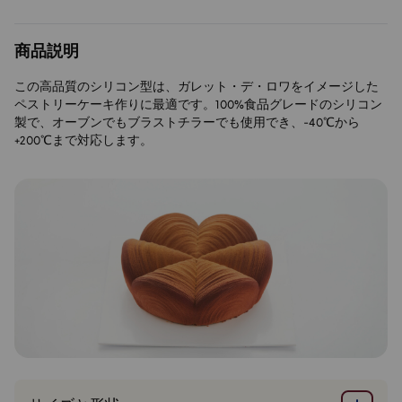
で
ー
す。
ロ
で
商品説明
す。
この高品質のシリコン型は、ガレット・デ・ロワをイメージした
ペストリーケーキ作りに最適です。100%食品グレードのシリコン
製で、オーブンでもブラストチラーでも使用でき、-40℃から
+200℃まで対応します。