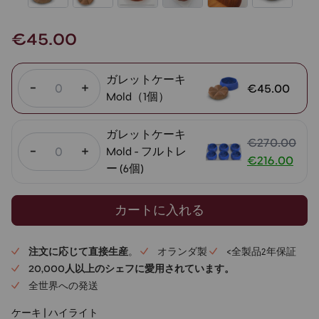
€
45.00
ガレットケーキ
-
+
€
45.00
Mold（1個）
ガレットケーキ
€
270.00
-
+
Mold - フルトレ
元
€
216.00
ー (6個)
の
現
価
在
カートに入れる
格
の
は
価
270.00
格
注文に応じて直接生産
。
オランダ製
<全製品2年保証
ユ
は
20,000人以上のシェフに愛用されています。
ー
216.00
全世界への発送
ロ
ユ
ケーキ
|
ハイライト