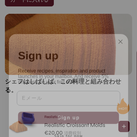
Sign up
Receive recipes, inspiration and product
launches in your mailbox. And receive 5%
discount* on your first order.
シェフはしばしば、この料理と組み合わせ
Eメール
る。
Sign up
Realistics
Realistic Croissant Molds
Skip for now
€
20.00
消費税別