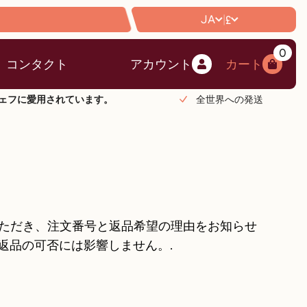
JA
£
|
0
コンタクト
アカウント
カート
のシェフに愛用されています。
全世界への発送
いただき、注文番号と返品希望の理由をお知らせ
返品の可否には影響しません。.