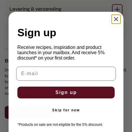
Levering & verzending
Sign up
Wat zit er in het pakket?
Receive recipes, inspiration and product
Artikelnummer: P03-163345
PRIJZEN EXCL. BTW
launches in your mailbox. And receive 5%
discount* on your first order.
Begin met de basis
E-mail
Deze pastillevorm dient als flexibele basis voor je gebakscreaties. Hij
kan worden gebruikt voor een glad glazuur of als basis om op te
bouwen in een tartelettevorm. Het eenvoudige maar effectieve
ontwerp biedt eindeloze mogelijkheden voor zowel klassiek als
Sign up
innovatief gebak.
Skip for now
In winkelwagen
*Products on sale are not eligible for the 5% discount.