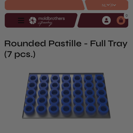
|
$
NL
0
Rounded Pastille - Full Tray
(7 pcs.)