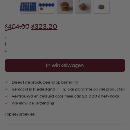
Oorspronkelijke
Huidige
$
404.00
$
323.20
prijs
prijs
-
was:
is:
Afgeronde
Pastille
+
$404.00.
$323.20.
-
Volledige
In winkelwagen
Tray
(7
Direct geproduceerd
op bestelling
stuks)
Gemaakt in
Nederland
2 jaar garantie
op alle producten
Aantal
Vertrouwd
en gebruikt door meer dan
20.000 chef-koks
Wereldwijde verzending
Topjes/Broekjes