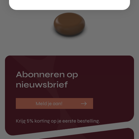
Abonneren op
nieuwsbrief
Meld je aan!
Krijg 5% korting op je eerste bestelling.