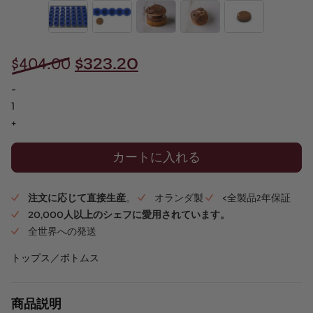
元
現
$
404.00
$
323.20
の
在
-
価
の
丸
型
+
格
価
パ
は
格
ス
カートに入れる
$404.00
は
テ
ィ
で
$323.20
注文に応じて直接生産
。
オランダ製
<全製品2年保証
ー
20,000人以上のシェフに愛用されています。
し
で
ユ
全世界への発送
た。
す。
-
フ
トップス／ボトムス
ル
ト
商品説明
レ