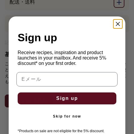
配送・送料
パッケージの中身は？
Sign up
記事番号: P03-163345
消費税抜き価格
Receive recipes, inspiration and product
基本から始める
launches in your mailbox. And receive 5%
discount* on your first order.
このパスティーユ型は、お菓子作りのためのフレキシブルな土台
となります。滑らかなグラサージュにも、タルト型の土台にも使
Eメール
えます。シンプルで効果的なデザインは、クラシックなお菓子に
も斬新なお菓子にも、無限の可能性を与えてくれます。
Sign up
カートに入れる
Skip for now
*Products on sale are not eligible for the 5% discount.