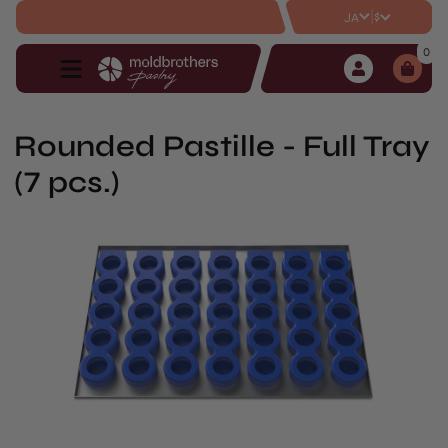
|
$
JA
0
Rounded Pastille - Full Tray
(7 pcs.)