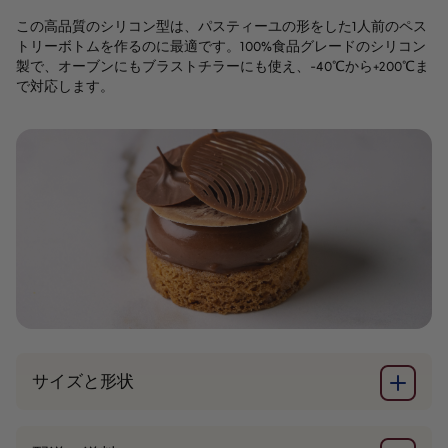
ー
この高品質のシリコン型は、パスティーユの形をした1人前のペス
(7
トリーボトムを作るのに最適です。100%食品グレードのシリコン
個)
製で、オーブンにもブラストチラーにも使え、-40℃から+200℃ま
で対応します。
サイズと形状